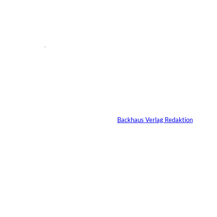
04/2026
Keine
Selbstverständlichkeit:
Weltstars im Magazin
Von
Backhaus Verlag Redaktion
29.06.2026
2 Min.