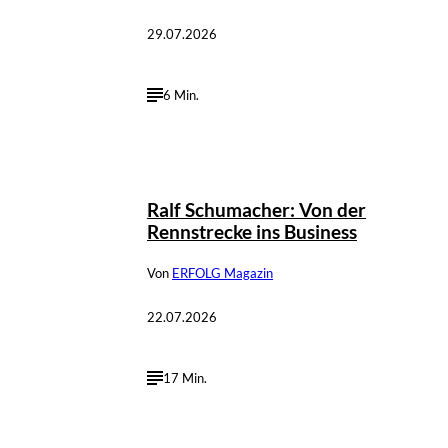
29.07.2026
6 Min.
©
Marc Conzelmann
Ralf Schumacher: Von der
Rennstrecke ins Business
Von
ERFOLG Magazin
22.07.2026
17 Min.
©
IMAGO / Independent Photo Agency Int.