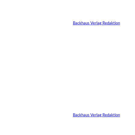
Nicole Kidman: Erfolg
ohne Komfortzone
Von
Backhaus Verlag Redaktion
10.07.2026
2 Min.
©
IMAGO / VCG
Zhang Yiming: Der
unsichtbare Tech-
Milliardär
Von
Backhaus Verlag Redaktion
11.07.2026