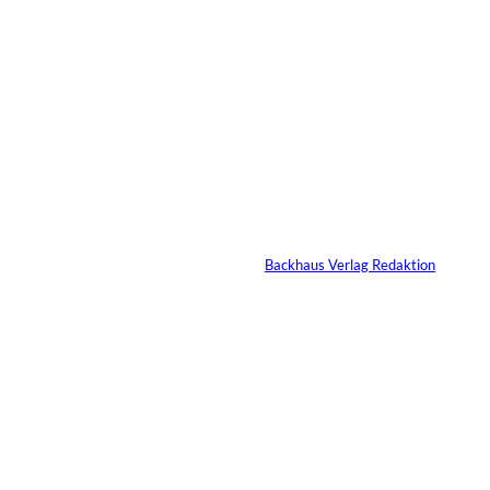
01.07.2026
2 Min.
Die unausgesprochenen
Regeln der Macht
Von
Backhaus Verlag Redaktion
02.07.2026
2 Min.
IMAGO / Bestimage (Oliver
©
Borde)