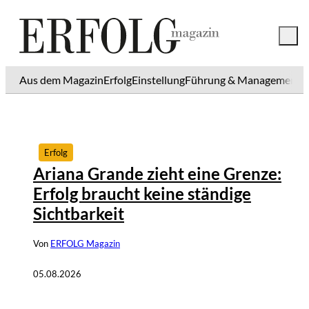
Aus dem Magazin
Erfolg
Einstellung
Führung & Management
K
©
IMAGO / Image Press Agency
Erfolg
Ariana Grande zieht eine Grenze:
Erfolg braucht keine ständige
Sichtbarkeit
Von
ERFOLG Magazin
05.08.2026