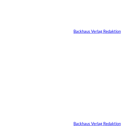
BTS: Wie sieben Künstler
eine Milliardenmarke
schufen
Von
Backhaus Verlag Redaktion
30.06.2026
2 Min.
Daniel Abt: Zwischen
Vollgas, Unternehmertum
und Verantwortung
Von
Backhaus Verlag Redaktion