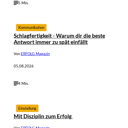
5 Min.
©
IMAGO / IlluPics, Greator
Kommunikation
Schlagfertigkeit - Warum dir die beste
Antwort immer zu spät einfällt
Von
ERFOLG Magazin
05.08.2026
4 Min.
©
Productiontotal.com
Einstellung
Mit Disziplin zum Erfolg