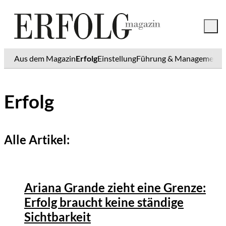
Aus dem Magazin
Erfolg
Einstellung
Führung & Management
K
Erfolg
Alle Artikel:
©
IMAGO / Image Press Agency
Ariana Grande zieht eine Grenze:
Erfolg braucht keine ständige
Sichtbarkeit