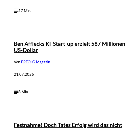
17 Min.
©
IMAGO / Independent Photo Agency Int.
Ben Afflecks KI-Start-up erzielt 587 Millionen
US-Dollar
Von
ERFOLG Magazin
21.07.2026
8 Min.
©
IMAGO / ZUMA Press Wire
Festnahme! Doch Tates Erfolg wird das nicht