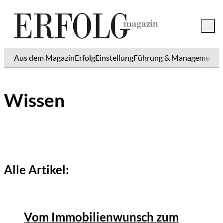
Aus dem Magazin
Erfolg
Einstellung
Führung & Management
K
Wissen
Alle Artikel:
©
Tobias Epple
Vom Immobilienwunsch zum