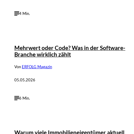
4 Min.
©
Beitragsbild: Ben Willer
Mehrwert oder Code? Was in der Software-
Branche wirklich zählt
Von
ERFOLG Magazin
05.05.2026
6 Min.
Warum viele Immobilieneigentümer aktuell