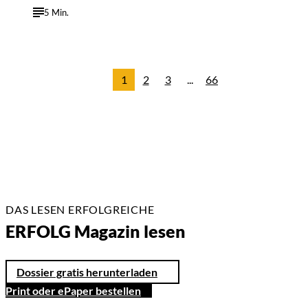
5 Min.
1
2
3
...
66
DAS LESEN ERFOLGREICHE
ERFOLG Magazin lesen
Dossier gratis herunterladen
Print oder ePaper bestellen