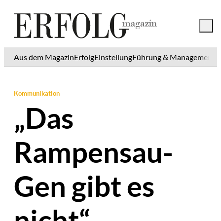
Aus dem Magazin
Erfolg
Einstellung
Führung & Management
K
Kommunikation
„Das
Rampensau-
Gen gibt es
nicht“