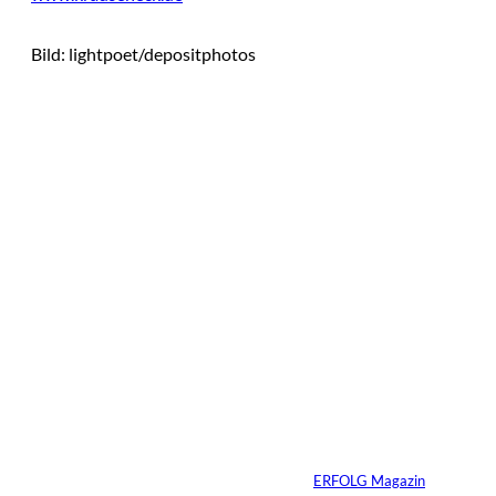
Bild: lightpoet/depositphotos
Das könnte
Sie auch
IMAGO / IlluPics,
©
Greator
interessiere
Schlagfertigkeit -
Warum dir die beste
n:
Antwort immer zu
spät einfällt
Von
ERFOLG Magazin