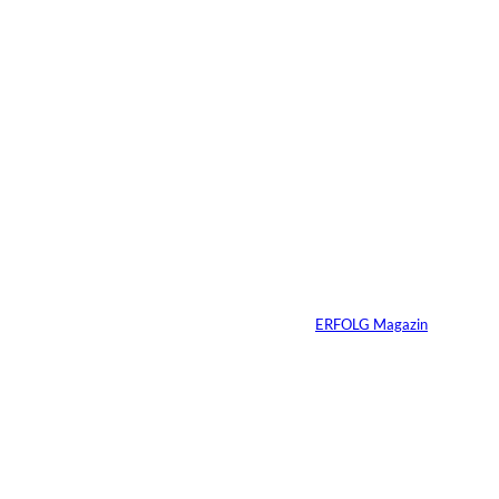
05.08.2026
4 Min.
Zlatko Krusevac;
©
Depositphotos /
wangsong
9 Dinge, die wir in
der Schule nicht
gelernt haben
Von
ERFOLG Magazin
29.07.2026
7 Min.
Greator, IMAGO /
©