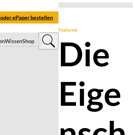
 oder ePaper bestellen
Featured
Die
en
Wissen
Shop
Eige
nsch