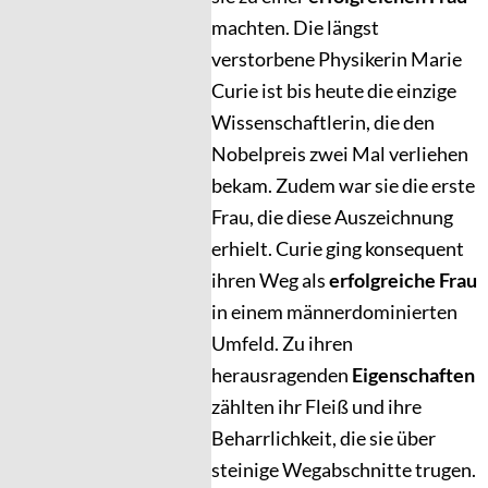
machten. Die längst
verstorbene Physikerin Marie
Curie ist bis heute die einzige
Wissenschaftlerin, die den
Nobelpreis zwei Mal verliehen
bekam. Zudem war sie die erste
Frau, die diese Auszeichnung
erhielt. Curie ging konsequent
ihren Weg als
erfolgreiche Frau
in einem männerdominierten
Umfeld. Zu ihren
herausragenden
Eigenschaften
zählten ihr Fleiß und ihre
Beharrlichkeit, die sie über
steinige Wegabschnitte trugen.