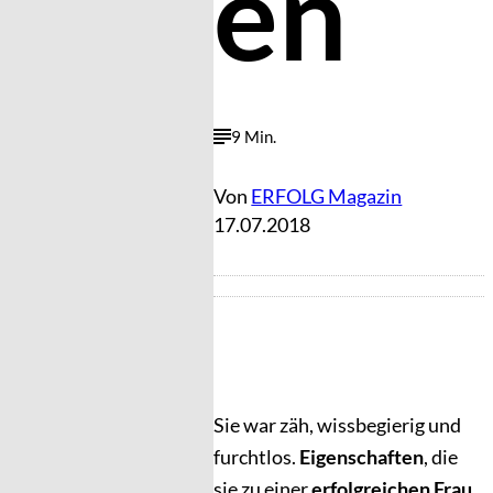
en
9 Min.
Von
ERFOLG Magazin
17.07.2018
Sie war zäh, wissbegierig und
furchtlos.
Eigenschaften
, die
sie zu einer
erfolgreichen Frau