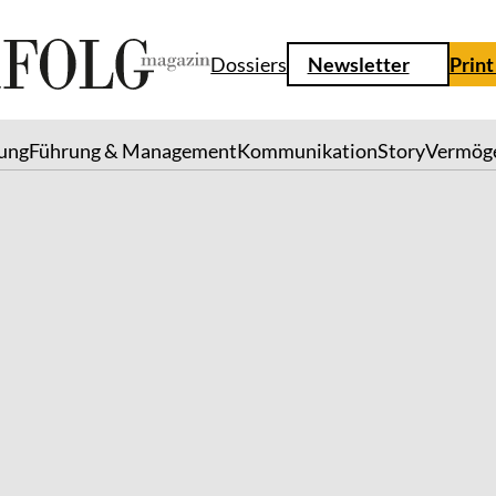
Dossiers
Newsletter
Print
lung
Führung & Management
Kommunikation
Story
Vermög