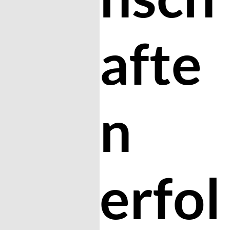
afte
n
erfol