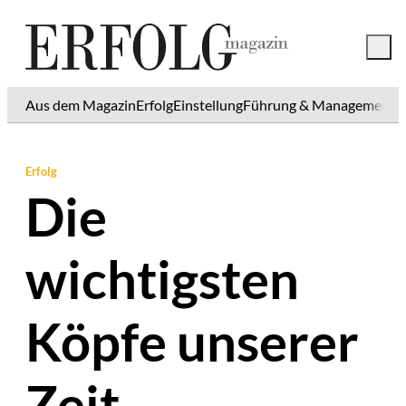
Aus dem Magazin
Erfolg
Einstellung
Führung & Management
K
Erfolg
Die
wichtigsten
Köpfe unserer
Zeit