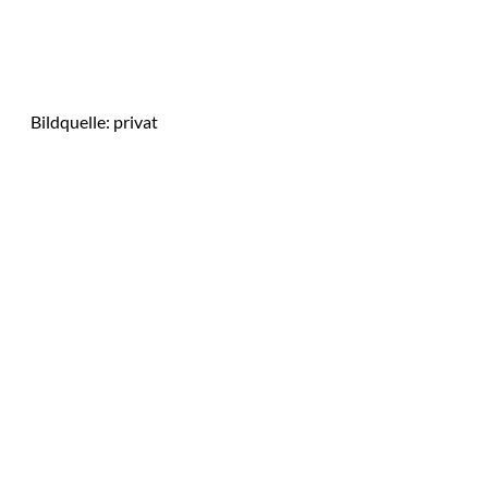
Bildquelle: privat
Das könnte
Sie auch
IMAGO / Image
©
Press Agency
interessiere
Ariana Grande zieht
eine Grenze: Erfolg
n:
braucht keine