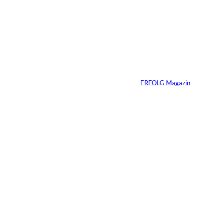
IMAGO / Dirk
©
Jacobs
Vom Dorfacker zur
Weltmarke
Von
ERFOLG Magazin
29.07.2026
6 Min.
©
Marc Conzelmann
Ralf Schumacher:
Von der Rennstrecke
ins Business