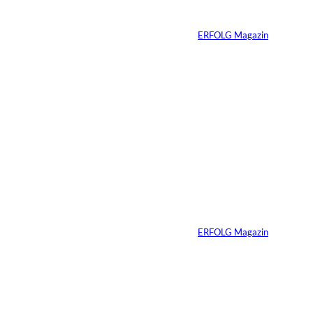
ständige Sichtbarkeit
Von
ERFOLG Magazin
05.08.2026
5 Min.
IMAGO / Anadolu
©
Agency
Ein Mikrofon, 82
Millionen Dollar
Von
ERFOLG Magazin
04.08.2026
5 Min.