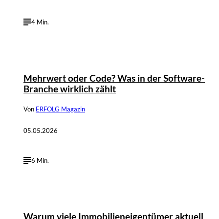
4 Min.
©
Beitragsbild: Ben Willer
Mehrwert oder Code? Was in der Software-
Branche wirklich zählt
Von
ERFOLG Magazin
05.05.2026
6 Min.
Warum viele Immobilieneigentümer aktuell