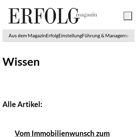
Aus dem Magazin
Erfolg
Einstellung
Führung & Management
K
Wissen
Alle Artikel:
©
Tobias Epple
Vom Immobilienwunsch zum