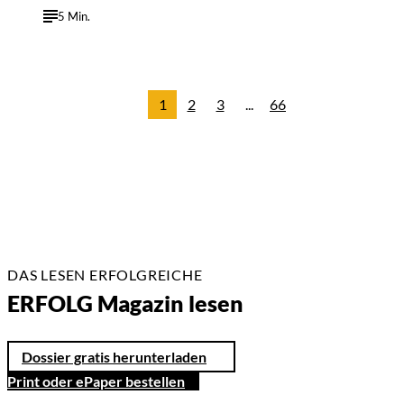
5 Min.
1
2
3
...
66
DAS LESEN ERFOLGREICHE
ERFOLG Magazin lesen
Dossier gratis herunterladen
Print oder ePaper bestellen