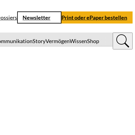
ossiers
Newsletter
Print oder ePaper bestellen
ommunikation
Story
Vermögen
Wissen
Shop