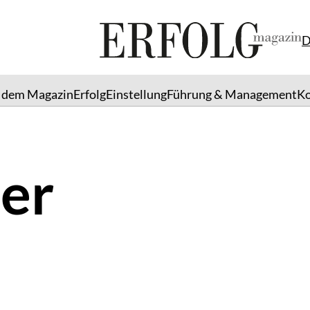
D
 dem Magazin
Erfolg
Einstellung
Führung & Management
K
er