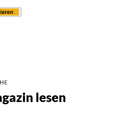
ieren
CHE
azin lesen