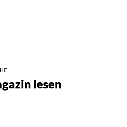
CHE
azin lesen