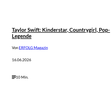
©
Depositphotos / IC Photo
Taylor Swift: Kinderstar, Countrygirl, Pop-
Legende
Von
ERFOLG Magazin
16.06.2026
10 Min.