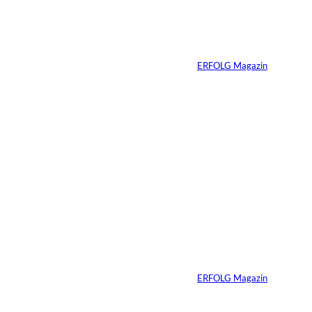
Dossier: Charisma
und Energie
Von
ERFOLG Magazin
29.05.2026
1 Min.
Dossier: Die Lösung
für den
Fachkräftemangel
Von
ERFOLG Magazin
08.05.2026