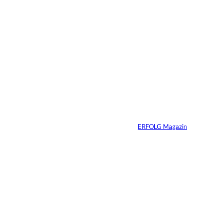
Das könnte
Sie auch
©
Rainer Häckl
interessiere
Dossier:
Empfehlungsmarketi
n:
ng
Von
ERFOLG Magazin
22.07.2026
1 Min.