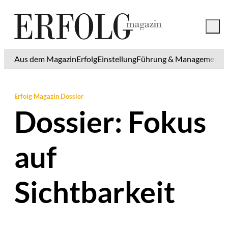
Aus dem Magazin
Erfolg
Einstellung
Führung & Management
K
Erfolg Magazin Dossier
Dossier: Fokus
auf
Sichtbarkeit