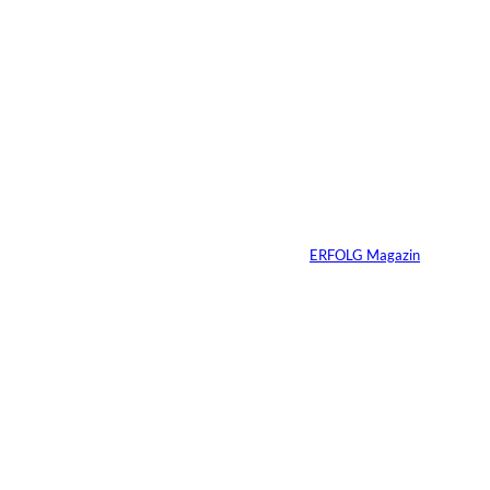
2 Min.
Dossier: Amazon als
Wachstumssystem
Von
ERFOLG Magazin
08.04.2026
1 Min.