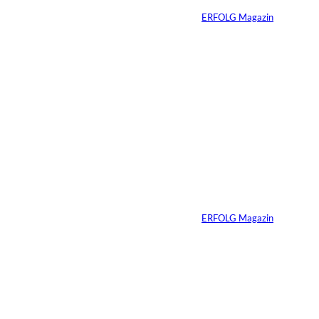
Von
ERFOLG Magazin
07.07.2021
2 Min.
Bild: Michael
©
Goldenbaum
Bianca Schindler:
Schluss mit Stress
Von
ERFOLG Magazin
05.07.2021
2 Min.
Bild: Martin