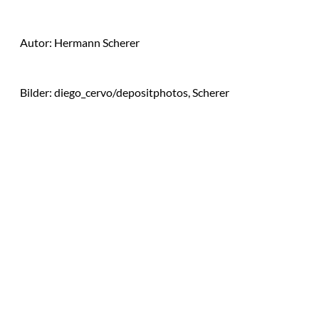
Autor: Hermann Scherer
Bilder: diego_cervo/depositphotos, Scherer
Das könnte
Bild:
©
Sie auch
depositphotos /
ChinaImages
interessiere
Julien Backhaus:
Brechen Sie Regeln
n: