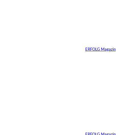
©
Schäuble – Blitz
und Pixel
Vanessa Brandl:
Frischer Wind
schlägt große Wellen
Von
ERFOLG Magazin
29.06.2021
3 Min.
©
Bild: Oliver Reetz
Mindset in
Krisenzeiten
Von
ERFOLG Magazin