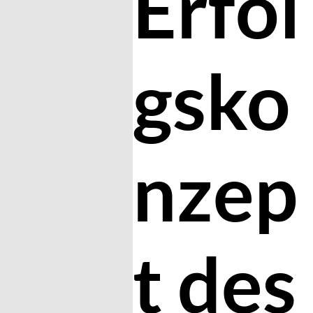
Erfol
gsko
nzep
t des