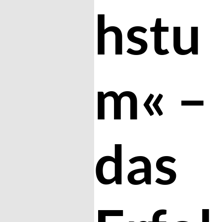
hstu
m« –
das