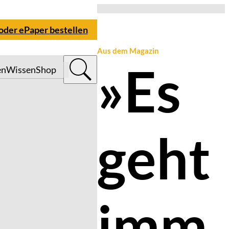
 oder ePaper bestellen
Aus dem Magazin
»Es
en
Wissen
Shop
geht
imm