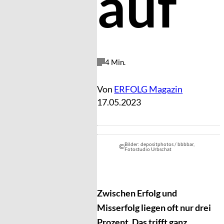
auf
4 Min.
Von
ERFOLG Magazin
17.05.2023
Bilder: depositphotos / bbbbar,
©
Fotostudio Urbschat
Zwischen Erfolg und
Misserfolg liegen oft nur drei
Prozent. Das trifft ganz