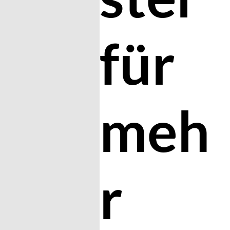
für
meh
r