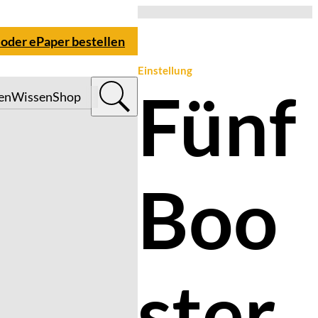
 oder ePaper bestellen
Einstellung
Fünf
en
Wissen
Shop
Boo
ster