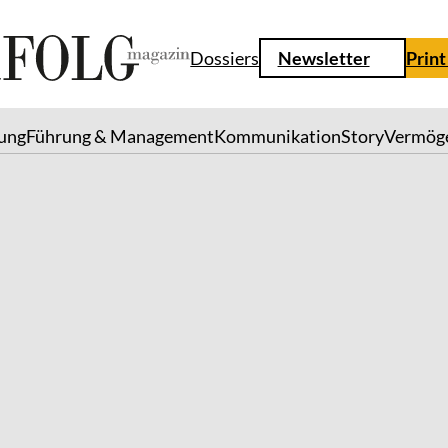
Dossiers
Newsletter
Print
lung
Führung & Management
Kommunikation
Story
Vermög