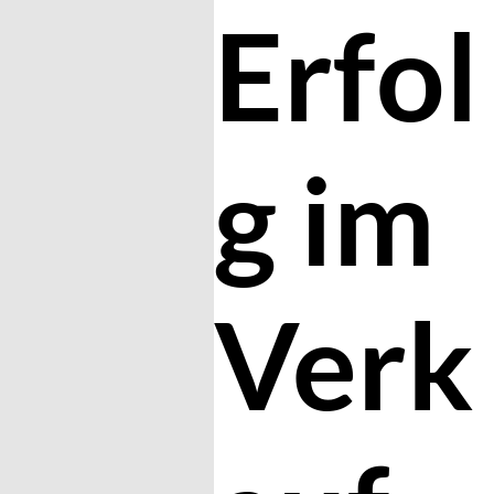
Erfol
g im
Verk