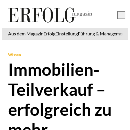
Aus dem Magazin
Erfolg
Einstellung
Führung & Management
K
Wissen
Immobilien-
Teilverkauf –
erfolgreich zu
mehr