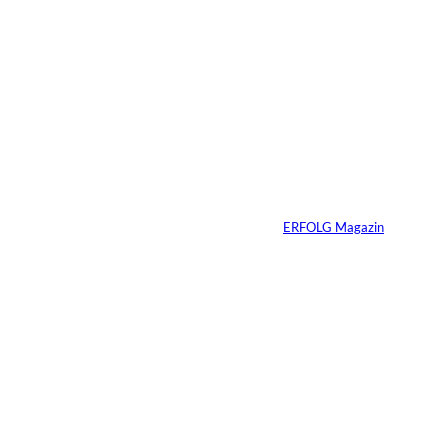
7 Min.
Yacht-Betrug auf
TikTok
Von
ERFOLG Magazin
26.05.2026
2 Min.