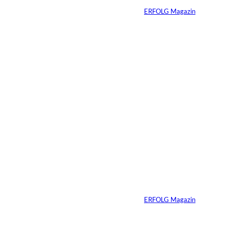
Von
ERFOLG Magazin
09.07.2026
6 Min.
Warum Ihr
Unternehmen heute
schon verkaufsbereit
sein muss – auch
wenn Sie niemals
verkaufen wollen
Von
ERFOLG Magazin
06.07.2026