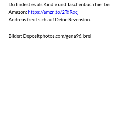
Du findest es als Kindle und Taschenbuch hier bei
Amazon:
https://amzn.to/2TdRocj
Andreas freut sich auf Deine Rezension.
Bilder: Depositphotos.com/gena96, brell
Das könnte
Sie auch
©
Tobias Epple
interessiere
Vom
Immobilienwunsch
n:
zum tragfähigen