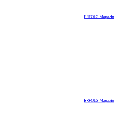
Finanzierungsplan
Von
ERFOLG Magazin
30.07.2026
6 Min.
Andreas Steindl;
©
IMAGO / Sven
Simon
Vom Kind zum
Konsumenten
Von
ERFOLG Magazin
09.07.2026
6 Min.