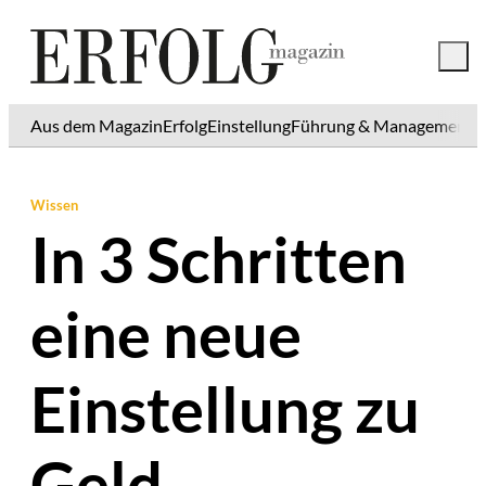
Aus dem Magazin
Erfolg
Einstellung
Führung & Management
K
Wissen
In 3 Schritten
eine neue
Einstellung zu
Geld