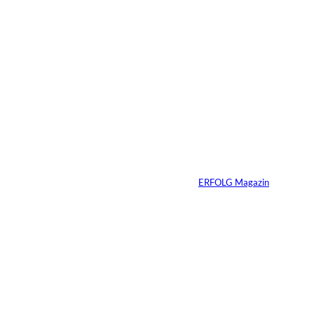
Warum Ihr
Unternehmen heute
schon verkaufsbereit
sein muss – auch
wenn Sie niemals
verkaufen wollen
Von
ERFOLG Magazin
06.07.2026
7 Min.