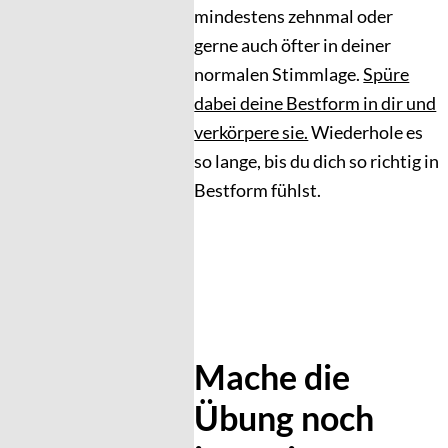
mindestens zehnmal oder
gerne auch öfter in deiner
normalen Stimmlage.
Spüre
dabei deine Bestform in dir und
verkörpere sie.
Wiederhole es
so lange, bis du dich so richtig in
Bestform fühlst.
Mache die
Übung noch