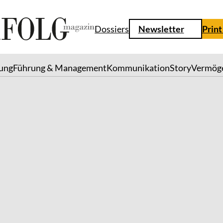
Dossiers
Newsletter
Print
lung
Führung & Management
Kommunikation
Story
Vermög