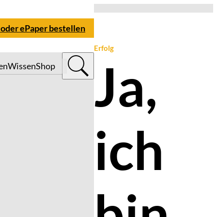
 oder ePaper bestellen
Erfolg
Ja,
en
Wissen
Shop
ich
bin