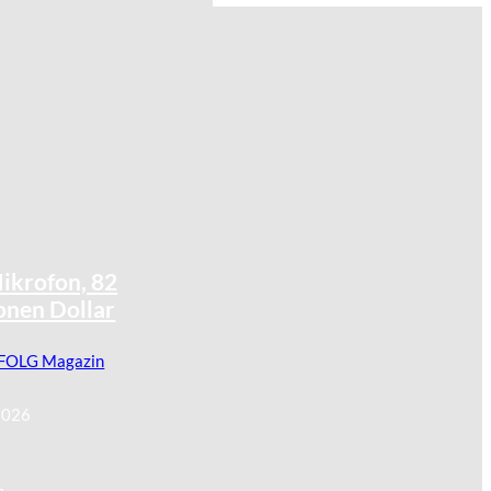
©
IMAGO / Anadolu Agency
ikrofon, 82
onen Dollar
FOLG Magazin
2026