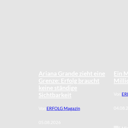
©
IMAGO / Image Press Agency
Ariana Grande zieht eine
Ein M
Grenze: Erfolg braucht
Milli
keine ständige
Sichtbarkeit
Von
ER
04.08.
Von
ERFOLG Magazin
05.08.2026