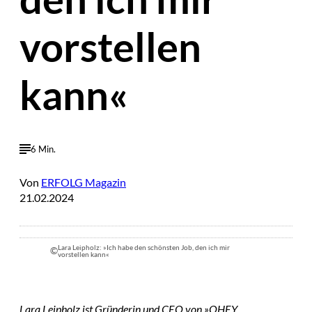
vorstellen
kann«
6 Min.
Von
ERFOLG Magazin
21.02.2024
Lara Leipholz: »Ich habe den schönsten Job, den ich mir
©
vorstellen kann«
Lara Leipholz ist Gründerin und CEO von »OHEY