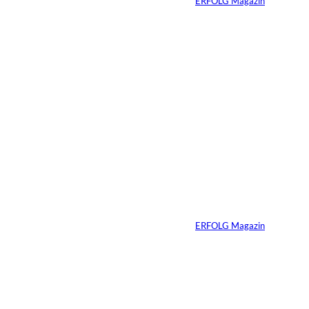
Von
ERFOLG Magazin
04.08.2026
5 Min.
IMAGO / BREUEL -
©
BILD
Haltung hat einen
Preis: Boy George
verliert seine West-
End-Rolle
Von
ERFOLG Magazin
01.08.2026
11 Min.