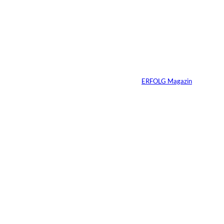
IMAGO_ZUMA
©
Press Wire
Travis Kelce: Mehr
als nur Mr. Swift
Von
ERFOLG Magazin
27.07.2026
5 Min.
©
Inka Englisch
Carmen Mayer:
»Geld zu verstehen,
hat mein Leben
verändert«