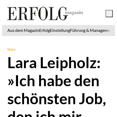
Aus dem Magazin
Erfolg
Einstellung
Führung & Management
K
Story
Lara Leipholz:
»Ich habe den
schönsten Job,
den ich mir