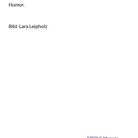
Humor.
Bild: Lara Leipholz
Das könnte
Sie auch
©
Stefan G. Richter
interessiere
Netzwerke schaden
nur dem, der keines
n:
hat