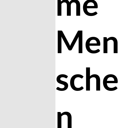
me
Men
sche
n