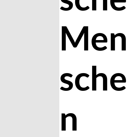
Men
sche
n