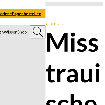
 oder ePaper bestellen
Einstellung
Miss
en
Wissen
Shop
traui
sche