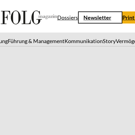
Dossiers
Newsletter
Print
lung
Führung & Management
Kommunikation
Story
Vermög