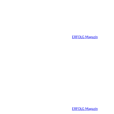
interessiere
Ariana Grande zieht
eine Grenze: Erfolg
n:
braucht keine
ständige Sichtbarkeit
Von
ERFOLG Magazin
05.08.2026
5 Min.
IMAGO / Anadolu
©
Agency
Ein Mikrofon, 82
Millionen Dollar
Von
ERFOLG Magazin