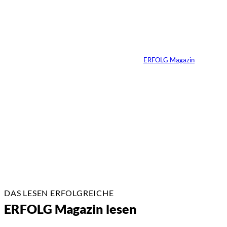
Ralf Schumacher:
Von der Rennstrecke
ins Business
Von
ERFOLG Magazin
22.07.2026
17 Min.
DAS LESEN ERFOLGREICHE
ERFOLG Magazin lesen