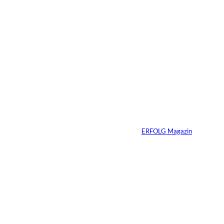
04.08.2026
5 Min.
IMAGO / Dirk
©
Jacobs
Vom Dorfacker zur
Weltmarke
Von
ERFOLG Magazin
29.07.2026
6 Min.
©
Marc Conzelmann