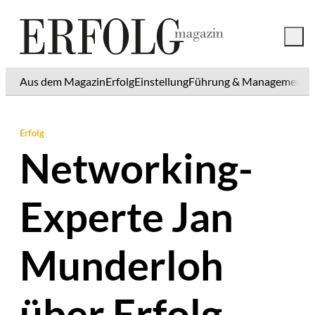
Aus dem Magazin
Erfolg
Einstellung
Führung & Management
K
Erfolg
Networking-
Experte Jan
Munderloh
über Erfolg,