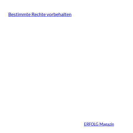
Bestimmte Rechte vorbehalten
Das könnte
Sie auch
Agentic Operating
©
Systems GmbH
interessiere
Patrick Schillgalies
übernimmt bei
n:
Agentic Operating
Systems
Von
ERFOLG Magazin