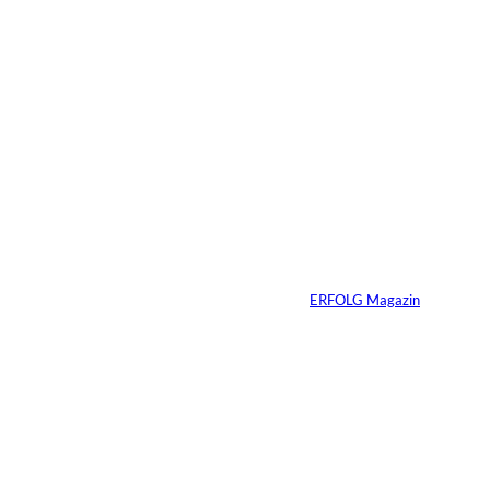
13.07.2026
5 Min.
Weshalb Emotionen
im Business
dazugehören
Von
ERFOLG Magazin
27.05.2026
5 Min.