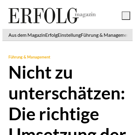
Aus dem Magazin
Erfolg
Einstellung
Führung & Management
K
Führung & Management
Nicht zu
unterschätzen:
Die richtige
Umsetzung der