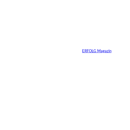
Wenn deine
Mitarbeiter dein
Produkt nicht kaufen
würden – hast du ein
Problem
Von
ERFOLG Magazin
20.05.2026
4 Min.
Vom Experiment zum
Wettbewerbsvorteil