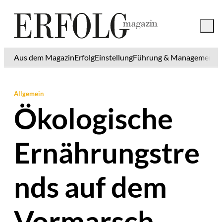
Aus dem Magazin
Erfolg
Einstellung
Führung & Management
K
Allgemein
Ökologische
Ernährungstre
nds auf dem
Vormarsch