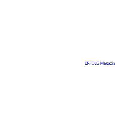
5 Min.
Sabrina Carpenter –
Wie man eine Marke
perfektioniert
Von
ERFOLG Magazin
21.03.2026
7 Min.
Wenn KI entscheidet,