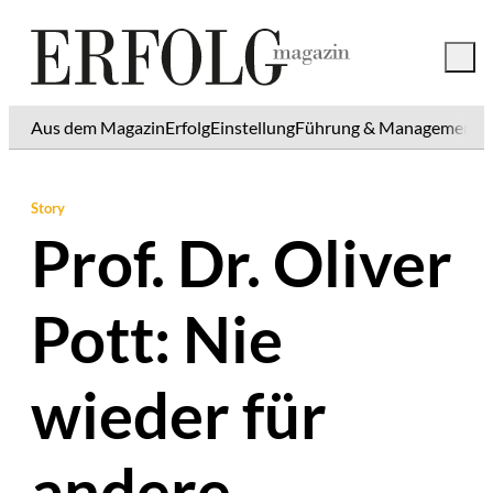
Aus dem Magazin
Erfolg
Einstellung
Führung & Management
K
Story
Prof. Dr. Oliver
Pott: Nie
wieder für
andere