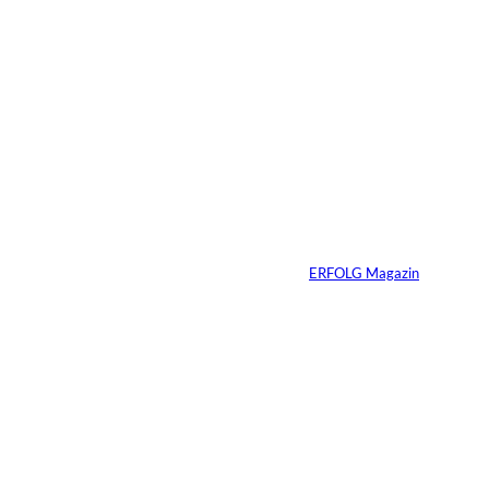
5 Min.
©
Inka Englisch
Carmen Mayer:
»Geld zu verstehen,
hat mein Leben
verändert«
Von
ERFOLG Magazin
24.07.2026
7 Min.