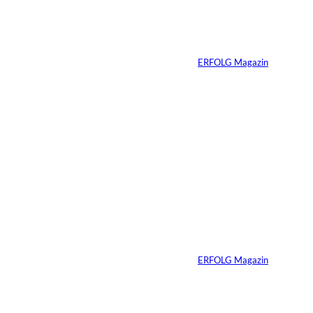
Preis: Boy George
verliert seine West-
End-Rolle
Von
ERFOLG Magazin
01.08.2026
11 Min.
IMAGO_ZUMA
©
Press Wire
Travis Kelce: Mehr
als nur Mr. Swift
Von
ERFOLG Magazin
27.07.2026