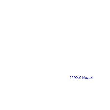
15.07.2026
4 Min.
Warum der
monatliche
Überschuss bei
Immobilien oft die
falsche Kennzahl ist
Von
ERFOLG Magazin
07.07.2026
4 Min.