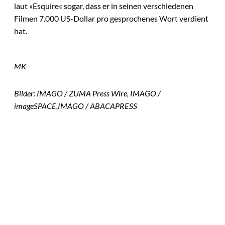
laut »Esquire« sogar, dass er in seinen verschiedenen
Filmen 7.000 US-Dollar pro gesprochenes Wort verdient
hat.
MK
Bilder: IMAGO / ZUMA Press Wire, IMAGO /
imageSPACE,IMAGO / ABACAPRESS
Das könnte
IMAGO / Andreas
©
Sie auch
Franke; Jan
Dreckmann