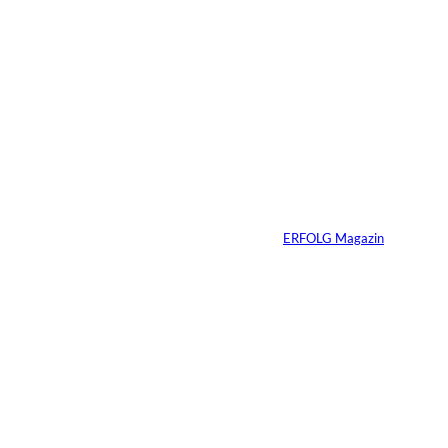
Immobilien vererben
heißt Verantwortung
vererben – warum
viele Familien das
Gespräch zu lange
aufschieben
Von
ERFOLG Magazin
07.07.2026
4 Min.