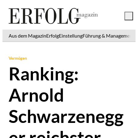
Aus dem Magazin
Erfolg
Einstellung
Führung & Management
K
Vermögen
Ranking:
Arnold
Schwarzenegg
er reichster