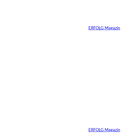
interessiere
Die Wall Street auf
der Blockchain
n:
Von
ERFOLG Magazin
07.08.2026
3 Min.
IMAGO / ZUMA
©
Press Wire
Ein linker
Gesetzentwurf will
Superyachten
verbannen
Von
ERFOLG Magazin