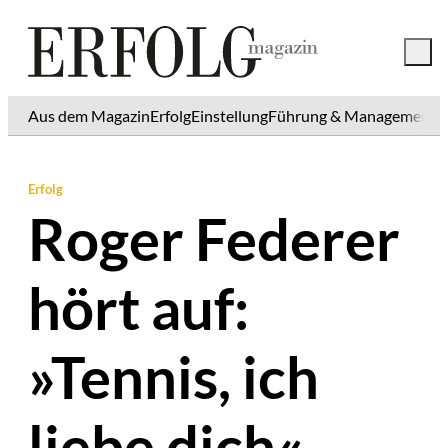
Aus dem Magazin
Erfolg
Einstellung
Führung & Management
K
Erfolg
Roger Federer
hört auf:
»Tennis, ich
liebe dich«