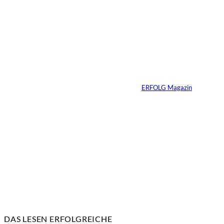
©
Marc Conzelmann
Ralf Schumacher:
Von der Rennstrecke
ins Business
Von
ERFOLG Magazin
22.07.2026
17 Min.
DAS LESEN ERFOLGREICHE