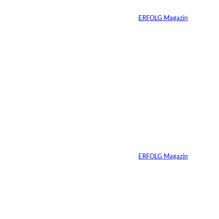
Von
ERFOLG Magazin
04.08.2026
5 Min.
IMAGO / Dirk
©
Jacobs
Vom Dorfacker zur
Weltmarke
Von
ERFOLG Magazin
29.07.2026
6 Min.