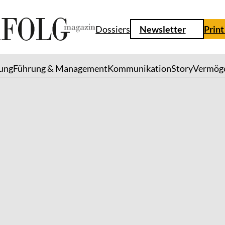
Dossiers
Newsletter
Print
lung
Führung & Management
Kommunikation
Story
Vermög