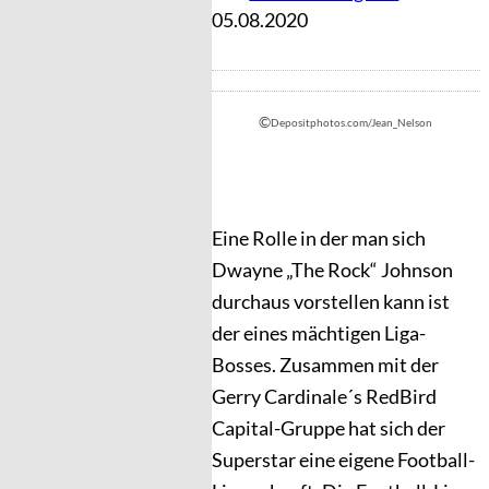
05.08.2020
©
Depositphotos.com/Jean_Nelson
Eine Rolle in der man sich
Dwayne „The Rock“ Johnson
durchaus vorstellen kann ist
der eines mächtigen Liga-
Bosses. Zusammen mit der
Gerry Cardinale´s RedBird
Capital-Gruppe hat sich der
Superstar eine eigene Football-