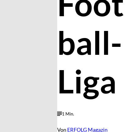
Foot
ball-
Liga
1 Min.
Von
ERFOLG Magazin