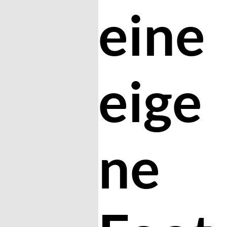
eine
eige
ne