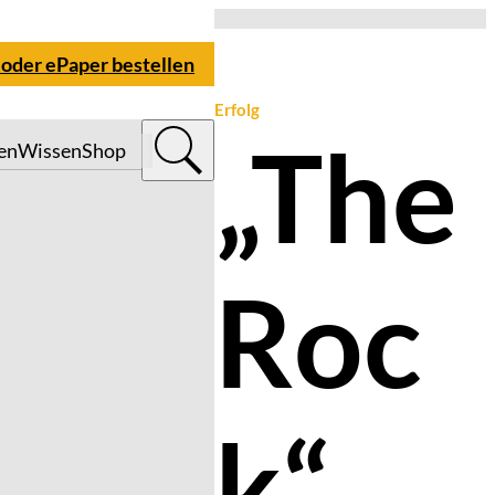
 oder ePaper bestellen
Erfolg
„The
en
Wissen
Shop
Roc
k“