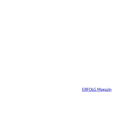
Das könnte
Sie auch
©
Productiontotal.com
interessiere
Mit Disziplin zum
Erfolg
n:
Von
ERFOLG Magazin
05.08.2026
6 Min.