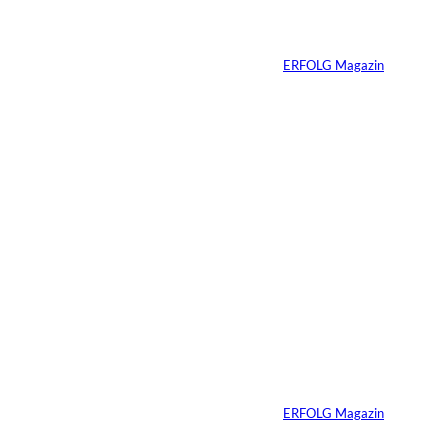
Immobilienvermarkt
ung verändert
Von
ERFOLG Magazin
23.07.2026
4 Min.
Depositphotos/Connect
©
Images
Erfolg hat Zukunft:
Warum Prävention
zum neuen
Unternehmer-
Mindset wird
Von
ERFOLG Magazin