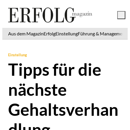
Aus dem Magazin
Erfolg
Einstellung
Führung & Management
K
Einstellung
Tipps für die
nächste
Gehaltsverhan
dlung