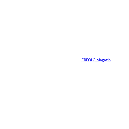
©
Madlen Haß
Die gefährlichste
Gewohnheit
erfolgreicher
Menschen ist ihre
Erfahrung
Von
ERFOLG Magazin
04.08.2026
3 Min.
Ursula Schmitz /
©
Helene Christiani
Wie Kunst die