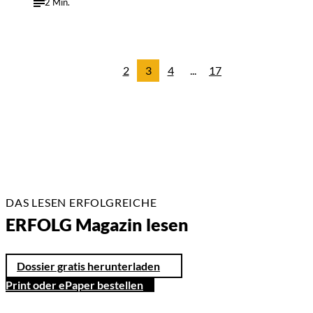
2 Min.
2
3
4
...
17
DAS LESEN ERFOLGREICHE
ERFOLG Magazin lesen
Dossier gratis herunterladen
Print oder ePaper bestellen