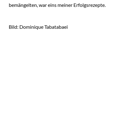
bemängelten, war eins meiner Erfolgsrezepte.
Bild: Dominique Tabatabaei
Das könnte
Sie auch
interessiere
Die Replace-Taktik:
Wie wir innere
n:
Selbstzweifel durch
klare, stärkende