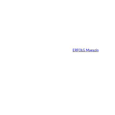
Streaming-
Wettbewerb in
Deutschland
verschärft sich
deutlich –
Mittelgroße Anbieter
holen auf, Markt
fragmentiert sich
Von
ERFOLG Magazin
23.02.2026
2 Min.