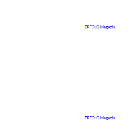
Gedanken ersetzen
und dadurch
souveräner auftreten
Von
ERFOLG Magazin
25.03.2026
5 Min.
Sabrina Carpenter –
Wie man eine Marke
perfektioniert
Von
ERFOLG Magazin
21.03.2026