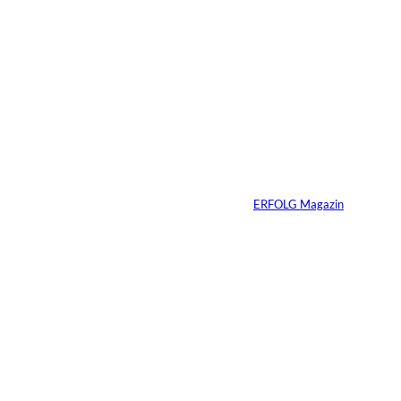
7 Min.
Wenn KI entscheidet,
wer sichtbar bleibt
Von
ERFOLG Magazin
27.02.2026
2 Min.