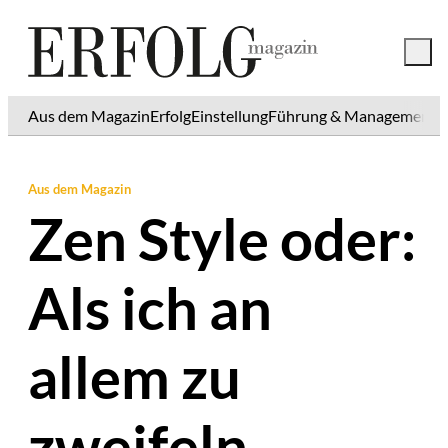
Aus dem Magazin
Erfolg
Einstellung
Führung & Management
K
Aus dem Magazin
Zen Style oder:
Als ich an
allem zu
zweifeln