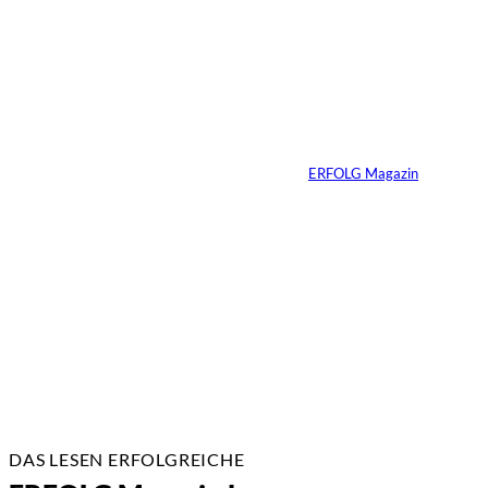
Die
unausgesprochenen
Regeln der Macht
Von
ERFOLG Magazin
02.07.2026
2 Min.
DAS LESEN ERFOLGREICHE