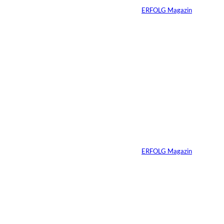
Von
ERFOLG Magazin
10.07.2026
2 Min.
Ein Jahrzehnt
ERFOLG Magazin
Von
ERFOLG Magazin
03.07.2026
2 Min.