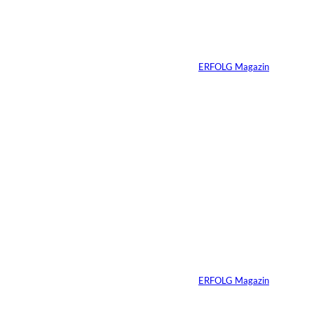
erfolgreicher
Menschen ist ihre
Erfahrung
Von
ERFOLG Magazin
04.08.2026
3 Min.
Ursula Schmitz /
©
Helene Christiani
Wie Kunst die
Immobilienvermarkt
ung verändert
Von
ERFOLG Magazin
23.07.2026