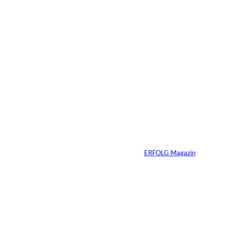
4 Min.
Depositphotos/Connect
©
Images
Erfolg hat Zukunft:
Warum Prävention
zum neuen
Unternehmer-
Mindset wird
Von
ERFOLG Magazin
13.07.2026
3 Min.