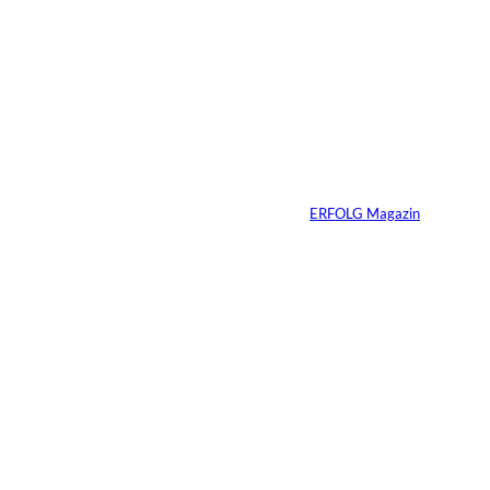
Das könnte
Sie auch
©
Productiontotal.com
interessiere
Mit Disziplin zum
Erfolg
n:
Von
ERFOLG Magazin
05.08.2026
6 Min.
©
Madlen Haß
Die gefährlichste
Gewohnheit