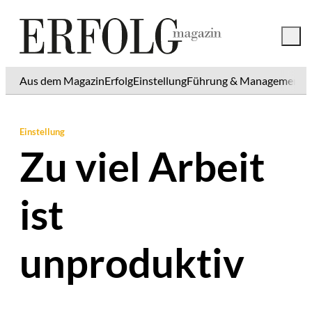
Aus dem Magazin
Erfolg
Einstellung
Führung & Management
K
Einstellung
Zu viel Arbeit
ist
unproduktiv