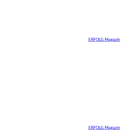
interessiere
Vom
Immobilienwunsch
n:
zum tragfähigen
Finanzierungsplan
Von
ERFOLG Magazin
30.07.2026
6 Min.
Andreas Steindl;
©
IMAGO / Sven
Simon
Vom Kind zum
Konsumenten
Von
ERFOLG Magazin