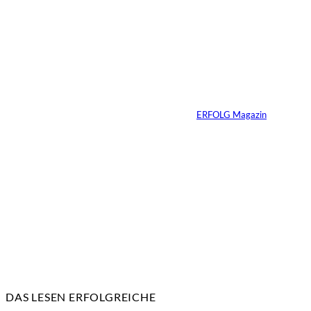
Yacht-Betrug auf
TikTok
Von
ERFOLG Magazin
26.05.2026
2 Min.
DAS LESEN ERFOLGREICHE