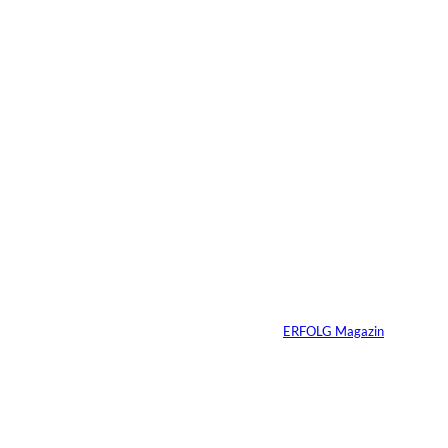
09.07.2026
6 Min.
Warum Ihr
Unternehmen heute
schon verkaufsbereit
sein muss – auch
wenn Sie niemals
verkaufen wollen
Von
ERFOLG Magazin
06.07.2026
7 Min.