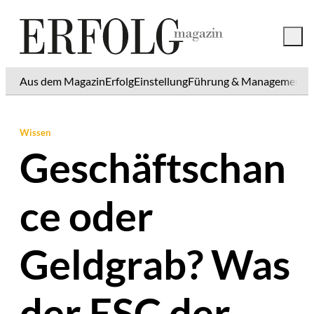
Aus dem Magazin
Erfolg
Einstellung
Führung & Management
K
Wissen
Geschäftschan
ce oder
Geldgrab? Was
der ESC der