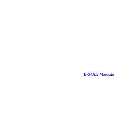
30.07.2026
6 Min.
Andreas Steindl;
©
IMAGO / Sven
Simon
Vom Kind zum
Konsumenten
Von
ERFOLG Magazin
09.07.2026
6 Min.