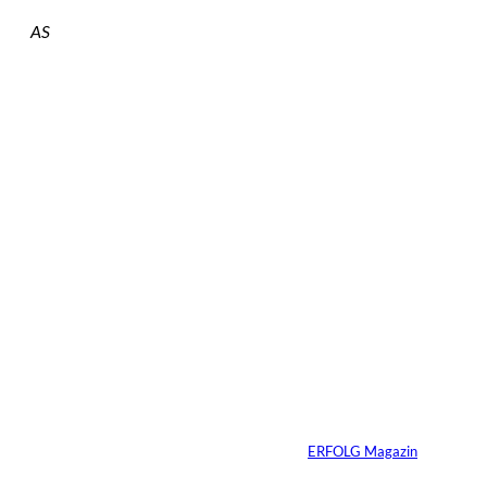
AS
Das könnte
Sie auch
©
Tobias Epple
interessiere
Vom
Immobilienwunsch
n:
zum tragfähigen
Finanzierungsplan
Von
ERFOLG Magazin