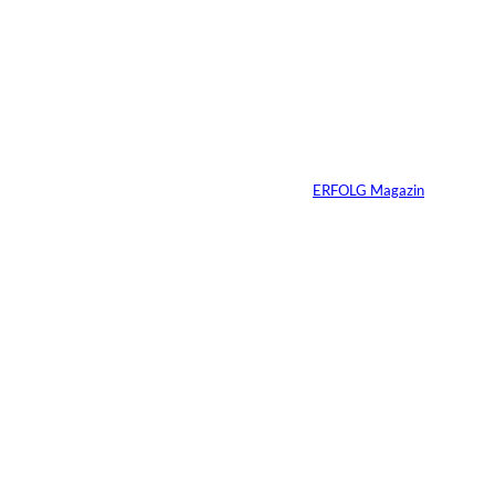
Warum Ihr
Unternehmen heute
schon verkaufsbereit
sein muss – auch
wenn Sie niemals
verkaufen wollen
Von
ERFOLG Magazin
06.07.2026
7 Min.
Yacht-Betrug auf
TikTok