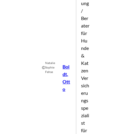
ung
/
Ber
ater
für
Hu
nde
&
Kat
Natalie
Bol
©
Sophie
zen
Fehse
dt,
Ver
Ott
sich
o
eru
ngs
spe
ziali
st
für