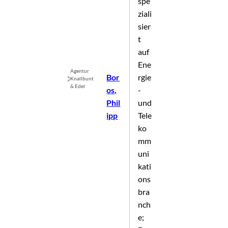
spe
ziali
sier
t
auf
Ene
Agentur
Bor
rgie
©
Knallbunt
& Edel
os,
-
Phil
und
ipp
Tele
ko
mm
uni
kati
ons
bra
nch
e;