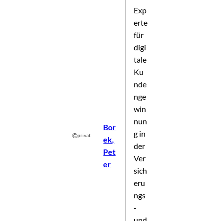
Exp
erte
für
digi
tale
Ku
nde
nge
win
nun
Bor
g in
©
privat
ek,
der
Pet
Ver
er
sich
eru
ngs
-
und