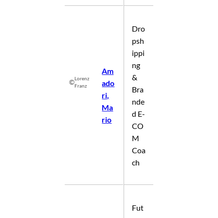
Dro
psh
ippi
ng
Am
&
Lorenz
©
ado
Franz
Bra
ri,
nde
Ma
d E-
rio
CO
M
Coa
ch
Fut