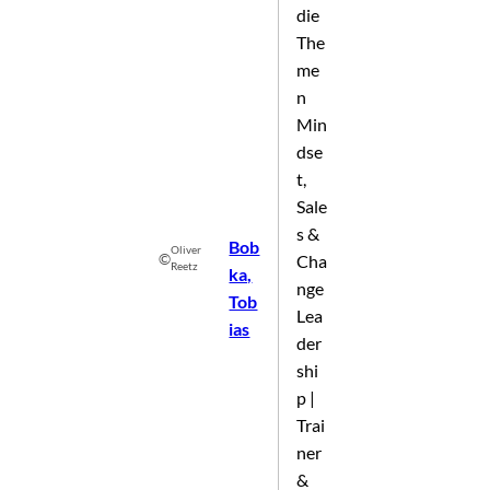
die
The
me
n
Min
dse
t,
Sale
s &
Bob
Oliver
©
Cha
Reetz
ka,
nge
Tob
Lea
ias
der
shi
p |
Trai
ner
&