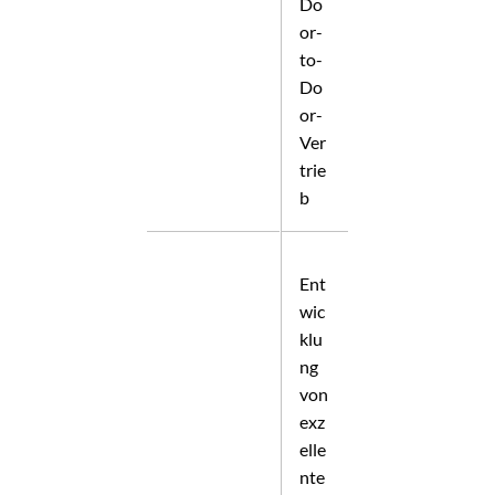
Do
or-
to-
Do
or-
Ver
trie
b
Ent
wic
klu
ng
von
exz
elle
nte