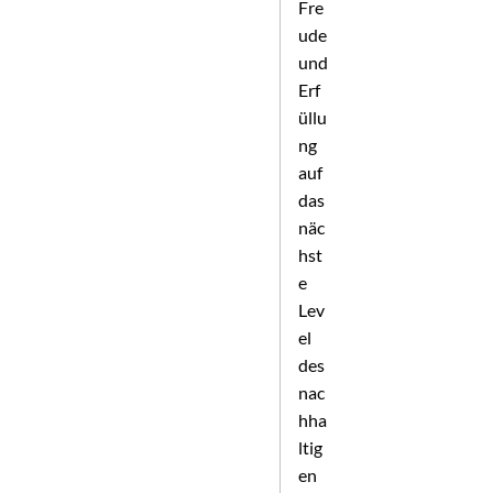
Fre
ude
und
Erf
üllu
ng
auf
das
näc
hst
e
Lev
el
des
nac
hha
ltig
en