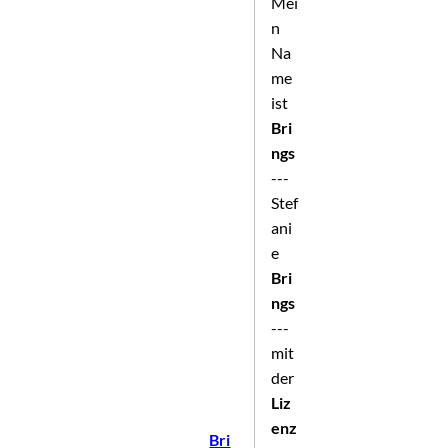
Mei
n
Na
me
ist
Bri
ngs
---
Stef
ani
e
Bri
ngs
---
mit
der
Liz
enz
Bri