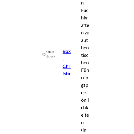
n
Fac
hkr
äfte
n zu
aut
hen
Box
Katrin
©
tisc
Lübeck
,
hen
Chr
Füh
ista
run
gsp
ers
önli
chk
eite
n
(in