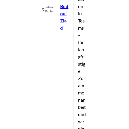
Bed
on
Julian
©
Fuchs
oui,
in
Zia
Tea
d
ms
–
für
lan
gfri
stig
e
Zus
am
me
nar
beit
und
we
nig