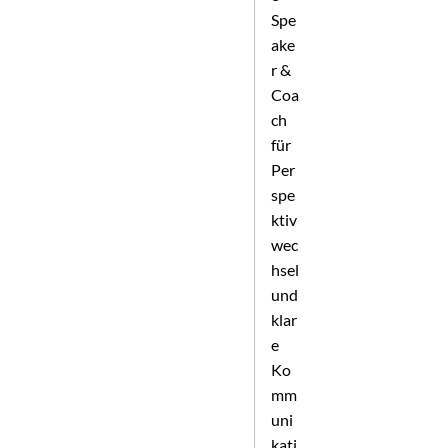
Spe
ake
r &
Coa
ch
für
Per
spe
ktiv
wec
hsel
und
klar
e
Ko
mm
uni
kati