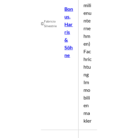
mili
Bon
enu
us,
nte
Fabricio
©
Har
Silvestrie
rne
ris
hm
&
en)
Söh
Fac
ne
hric
htu
ng
Im
mo
bili
en
ma
kler