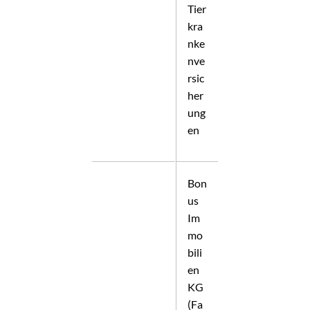
Tier
kra
nke
nve
rsic
her
ung
en
Bon
us
Im
mo
bili
en
KG
(Fa