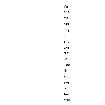
Visi
onä
res
Ma
nag
em
ent
Exe
cuti
ve
Coa
ch-
Spe
ake
r-
Aut
orin