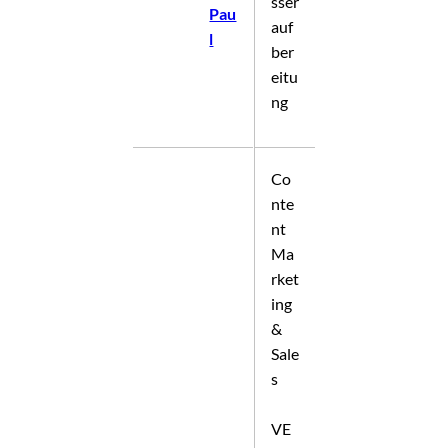
sser
Pau
auf
l
ber
eitu
ng
Co
nte
nt
Ma
rket
ing
&
Sale
s
VE