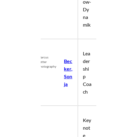
ow-
Dy
na
mik
Lea
Marcus
Bec
der
©
Vetter
Photography
ker,
shi
Son
p
ja
Coa
ch
Key
not
e