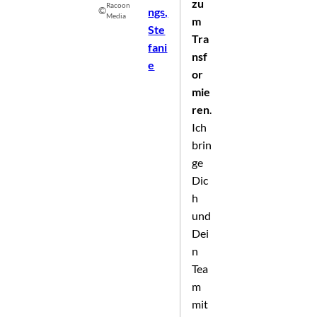
zu
Racoon
©
ngs,
Media
m
Ste
Tra
fani
nsf
e
or
mie
ren
.
Ich
brin
ge
Dic
h
und
Dei
n
Tea
m
mit