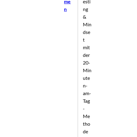
me
esti
n
ng
&
Min
dse
t
mit
der
20-
Min
ute
n-
am-
Tag
-
Me
tho
de