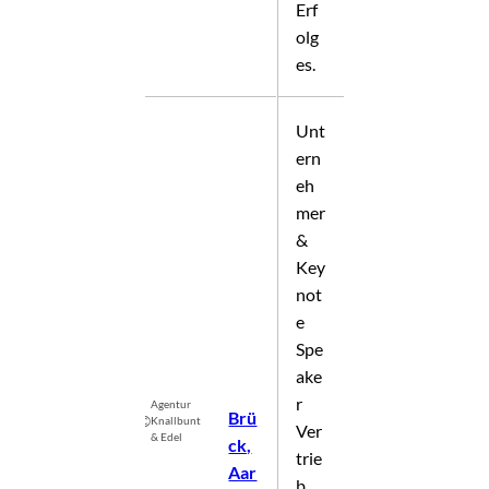
Erf
olg
es.
Unt
ern
eh
mer
&
Key
not
e
Spe
ake
r
Agentur
Brü
©
Knallbunt
Ver
& Edel
ck,
trie
Aar
b,