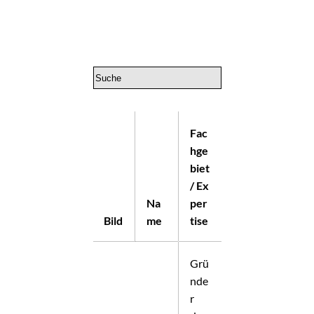
Fac
hge
biet
/ Ex
Na
per
Bild
me
tise
Grü
nde
r