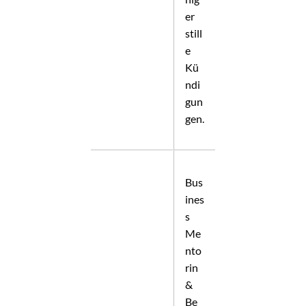
er
still
e
Kü
ndi
gun
gen.
Bus
ines
s
Me
nto
rin
&
Be