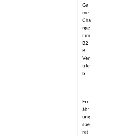
Ga
me
Cha
nge
r im
B2
B
Ver
trie
b
Ern
ähr
ung
sbe
rat