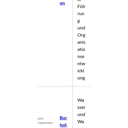
on
Füh
run
g
und
Org
anis
atio
nse
ntw
ickl
ung
Wa
sser
und
Bur
Spicy
©
Wa
Productions
hof,