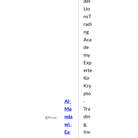
der
Lio
nsT
radi
ng
Aca
de
my
Exp
erte
für
Kry
pto
Al-
-
Ma
Tra
nda
din
©
Privat
wi ,
g,
Ea
Inv