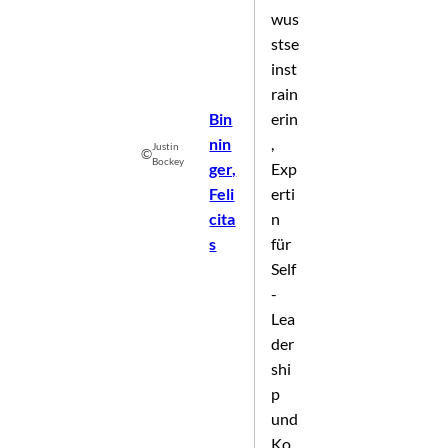
wus
stse
inst
rain
Bin
erin
nin
,
Justin
©
Bockey
ger,
Exp
Feli
erti
cita
n
s
für
Self
-
Lea
der
shi
p
und
Ko