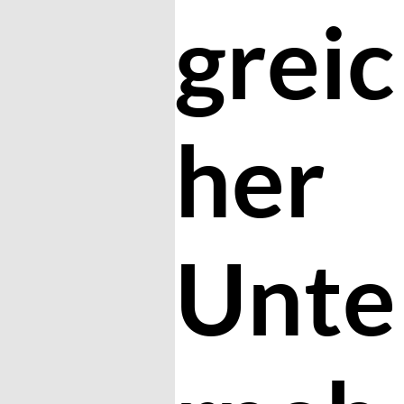
greic
her
Unte