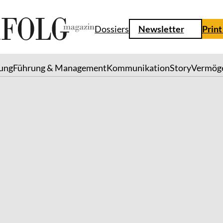
Dossiers
Newsletter
Print
lung
Führung & Management
Kommunikation
Story
Vermög