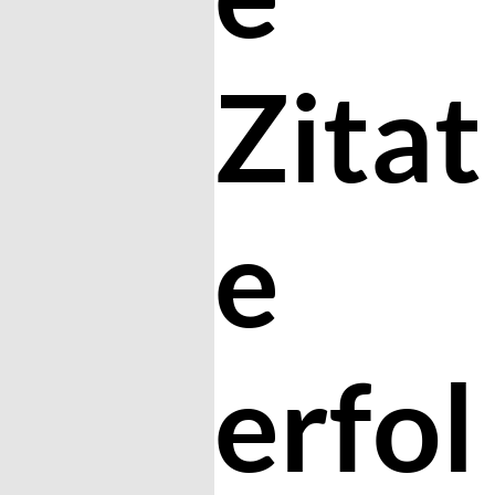
Zitat
e
erfol