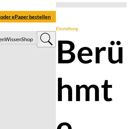
 oder ePaper bestellen
Einstellung
Berü
en
Wissen
Shop
hmt
e