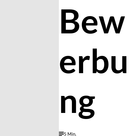
Bew
erbu
ng
5 Min.