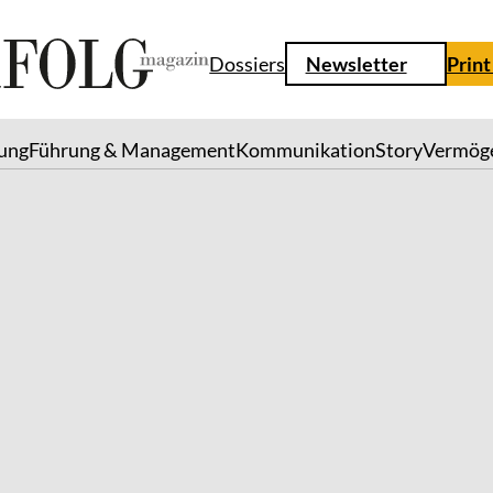
Dossiers
Newsletter
Print
lung
Führung & Management
Kommunikation
Story
Vermög