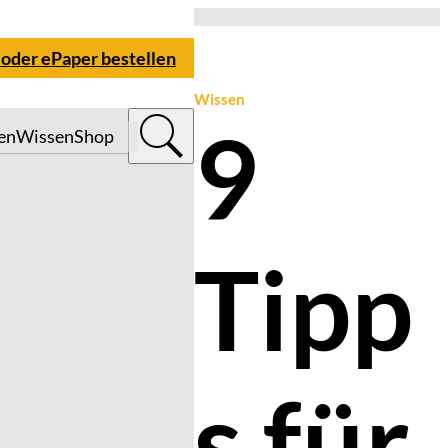
 oder ePaper bestellen
Wissen
9
en
Wissen
Shop
Tipp
s für