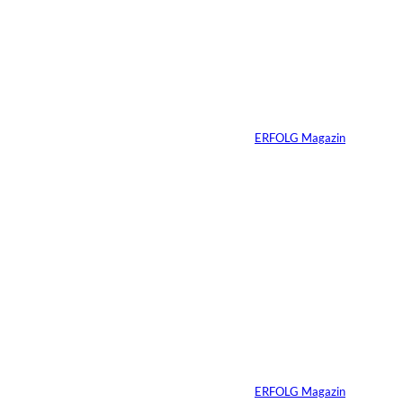
Wie wir innere
n:
Selbstzweifel durch
klare, stärkende
Gedanken ersetzen
und dadurch
souveräner auftreten
Von
ERFOLG Magazin
25.03.2026
5 Min.
Wenn KI entscheidet,
wer sichtbar bleibt
Von
ERFOLG Magazin