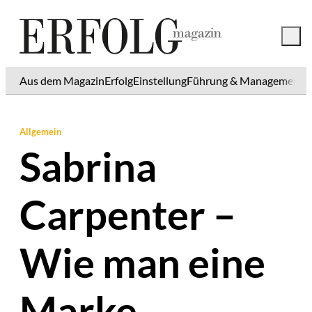
Aus dem Magazin
Erfolg
Einstellung
Führung & Management
K
Allgemein
Sabrina
Carpenter –
Wie man eine
Marke