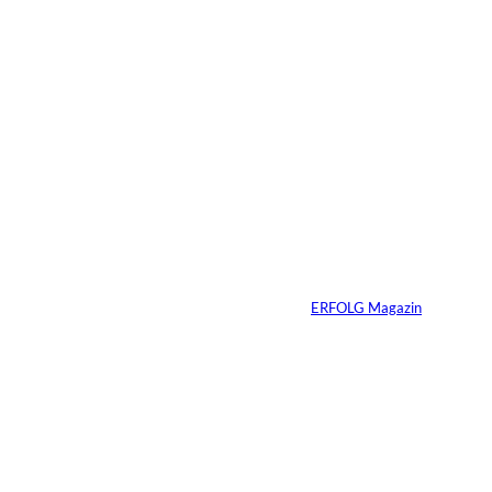
2 Min.
Bill und Tom Kaulitz
– 20 Jahre
Sonnenschein nach
dem Monsun
Von
ERFOLG Magazin
17.02.2026
7 Min.