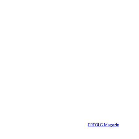
27.02.2026
2 Min.
Streaming-
Wettbewerb in
Deutschland
verschärft sich
deutlich –
Mittelgroße Anbieter
holen auf, Markt
fragmentiert sich
Von
ERFOLG Magazin
23.02.2026