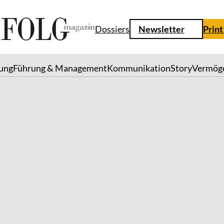
Dossiers
Newsletter
Print
lung
Führung & Management
Kommunikation
Story
Vermög