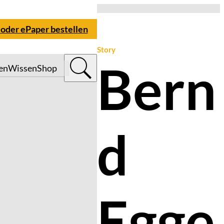
 oder ePaper bestellen
Story
Bern
en
Wissen
Shop
d
Egge