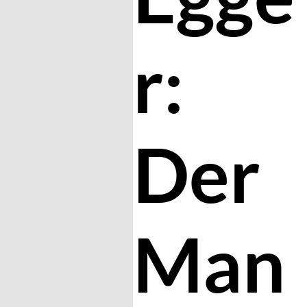
r:
Der
Man