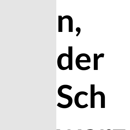
n,
der
Sch