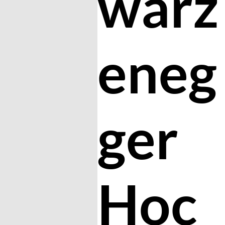
warz
eneg
ger
Hoc