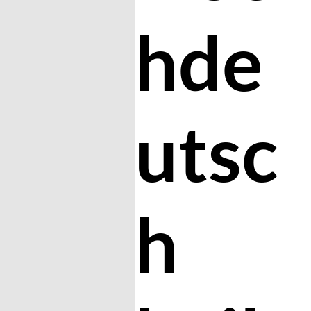
hde
utsc
h