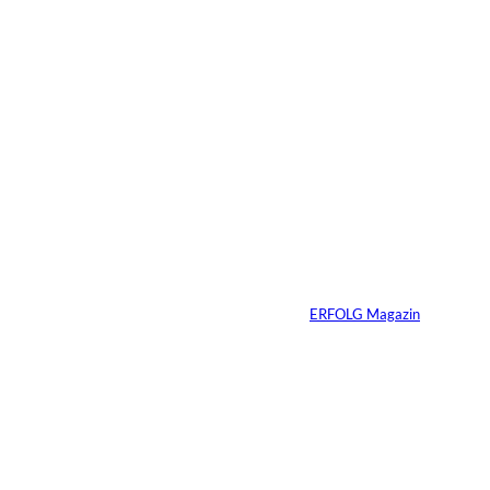
Das könnte
Sie auch
Agentic Operating
©
Systems GmbH
interessiere
Patrick Schillgalies
übernimmt bei
n:
Agentic Operating
Systems
Von
ERFOLG Magazin
13.07.2026
5 Min.