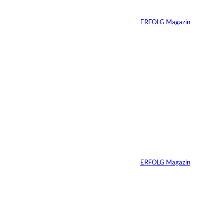
Problem
Von
ERFOLG Magazin
20.05.2026
4 Min.
Vom Experiment zum
Wettbewerbsvorteil
Von
ERFOLG Magazin
14.05.2026
3 Min.