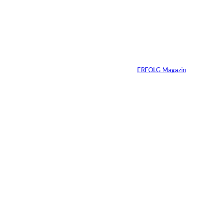
Weshalb Emotionen
im Business
dazugehören
Von
ERFOLG Magazin
27.05.2026
5 Min.
Wenn deine
Mitarbeiter dein
Produkt nicht kaufen
würden – hast du ein