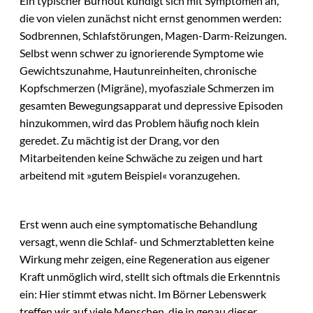
Ein typischer Burnout kündigt sich mit Symptomen an,
die von vielen zunächst nicht ernst genommen werden:
Sodbrennen, Schlafstörungen, Magen-Darm-Reizungen.
Selbst wenn schwer zu ignorierende Symptome wie
Gewichtszunahme, Hautunreinheiten, chronische
Kopfschmerzen (Migräne), myofasziale Schmerzen im
gesamten Bewegungsapparat und depressive Episoden
hinzukommen, wird das Problem häufig noch klein
geredet. Zu mächtig ist der Drang, vor den
Mitarbeitenden keine Schwäche zu zeigen und hart
arbeitend mit »gutem Beispiel« voranzugehen.
Erst wenn auch eine symptomatische Behandlung
versagt, wenn die Schlaf- und Schmerztabletten keine
Wirkung mehr zeigen, eine Regeneration aus eigener
Kraft unmöglich wird, stellt sich oftmals die Erkenntnis
ein: Hier stimmt etwas nicht. Im Börner Lebenswerk
treffen wir auf viele Menschen, die in genau dieser