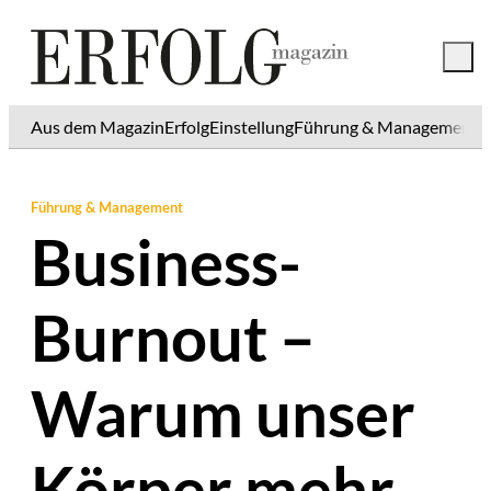
Aus dem Magazin
Erfolg
Einstellung
Führung & Management
K
Führung & Management
Business-
Burnout –
Warum unser
Körper mehr