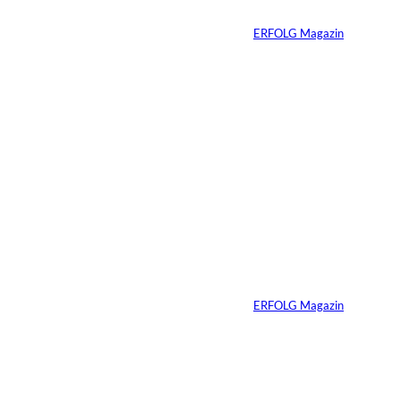
Von
ERFOLG Magazin
29.07.2026
6 Min.
©
Marc Conzelmann
Ralf Schumacher:
Von der Rennstrecke
ins Business
Von
ERFOLG Magazin
22.07.2026
17 Min.