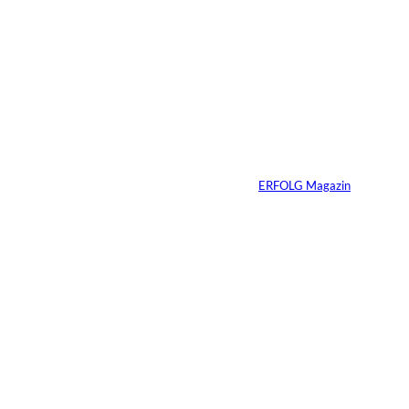
5 Min.
IMAGO / Anadolu
©
Agency
Ein Mikrofon, 82
Millionen Dollar
Von
ERFOLG Magazin
04.08.2026
5 Min.
IMAGO / Dirk
©
Jacobs
Vom Dorfacker zur
Weltmarke