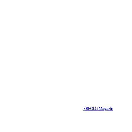
Das könnte
Sie auch
IMAGO / Image
©
Press Agency
interessiere
Ariana Grande zieht
eine Grenze: Erfolg
n:
braucht keine
ständige Sichtbarkeit
Von
ERFOLG Magazin
05.08.2026