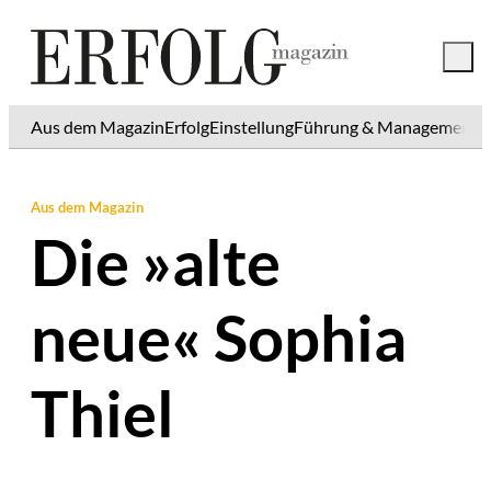
Aus dem Magazin
Erfolg
Einstellung
Führung & Management
K
Aus dem Magazin
Die »alte
neue« Sophia
Thiel