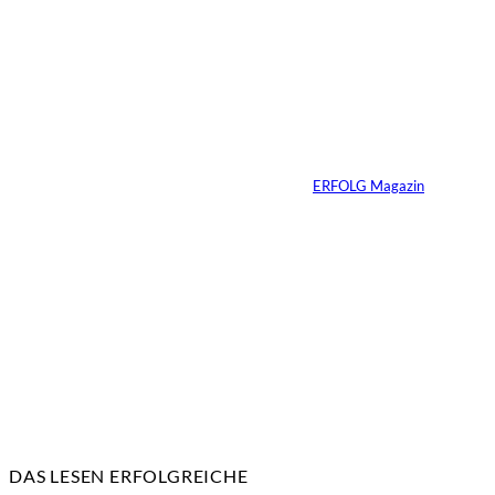
Yacht-Betrug auf
TikTok
Von
ERFOLG Magazin
26.05.2026
2 Min.
DAS LESEN ERFOLGREICHE