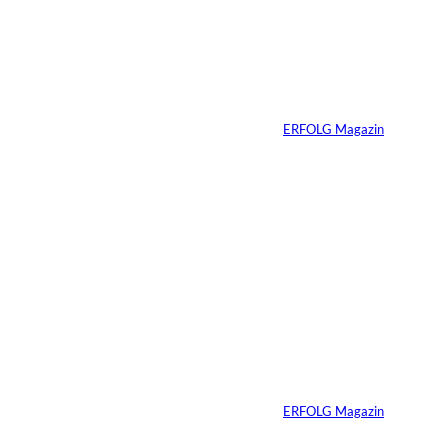
interessiere
Vom
Immobilienwunsch
n:
zum tragfähigen
Finanzierungsplan
Von
ERFOLG Magazin
30.07.2026
6 Min.
Andreas Steindl;
©
IMAGO / Sven
Simon
Vom Kind zum
Konsumenten
Von
ERFOLG Magazin