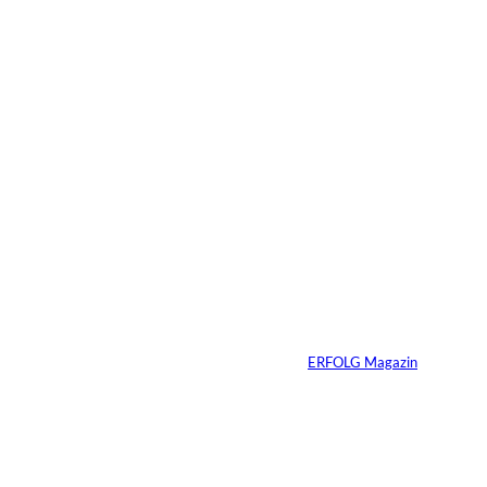
09.07.2026
6 Min.
Warum Ihr
Unternehmen heute
schon verkaufsbereit
sein muss – auch
wenn Sie niemals
verkaufen wollen
Von
ERFOLG Magazin
06.07.2026
7 Min.