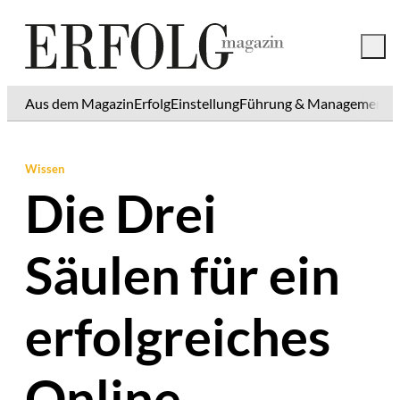
Aus dem Magazin
Erfolg
Einstellung
Führung & Management
K
Wissen
Die Drei
Säulen für ein
erfolgreiches
Online-