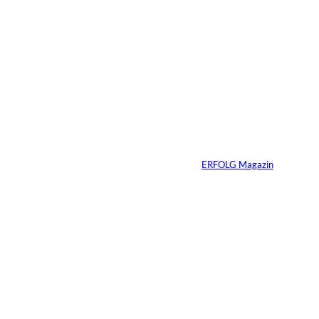
Das könnte
Sie auch
©
Productiontotal.com
interessiere
Mit Disziplin zum
Erfolg
n:
Von
ERFOLG Magazin
05.08.2026
6 Min.
©
Madlen Haß