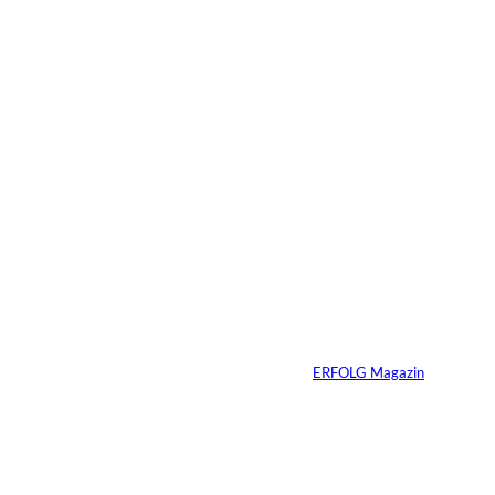
23.07.2026
4 Min.
Depositphotos/Connect
©
Images
Erfolg hat Zukunft:
Warum Prävention
zum neuen
Unternehmer-
Mindset wird
Von
ERFOLG Magazin
13.07.2026
3 Min.