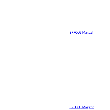
Die gefährlichste
Gewohnheit
erfolgreicher
Menschen ist ihre
Erfahrung
Von
ERFOLG Magazin
04.08.2026
3 Min.
Ursula Schmitz /
©
Helene Christiani
Wie Kunst die
Immobilienvermarkt
ung verändert
Von
ERFOLG Magazin