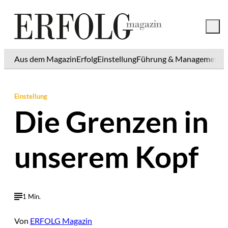
Aus dem Magazin
Erfolg
Einstellung
Führung & Management
K
Einstellung
Die Grenzen in
unserem Kopf
1 Min.
Von
ERFOLG Magazin