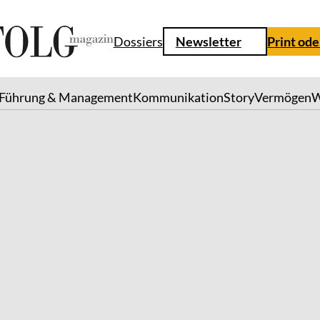
Dossiers
Newsletter
Print ode
Führung & Management
Kommunikation
Story
Vermögen
W