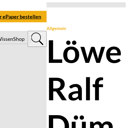
r ePaper bestellen
Allgemein
Löwe
issen
Shop
Ralf
Düm