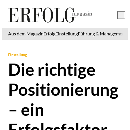
Aus dem Magazin
Erfolg
Einstellung
Führung & Management
K
Einstellung
Die richtige
Positionierung
– ein
Erfolgsfaktor,