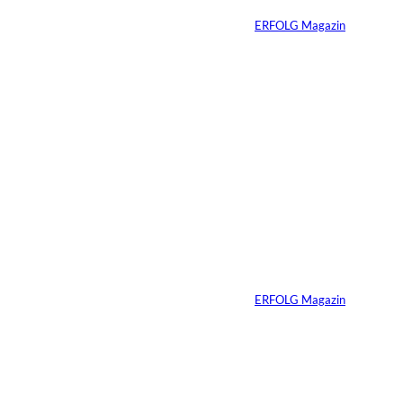
Von
ERFOLG Magazin
04.08.2026
3 Min.
Ursula Schmitz /
©
Helene Christiani
Wie Kunst die
Immobilienvermarkt
ung verändert
Von
ERFOLG Magazin
23.07.2026
4 Min.