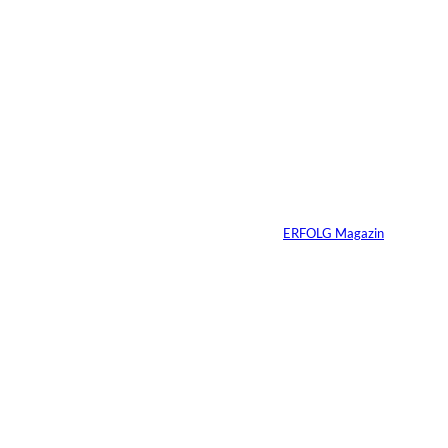
Depositphotos/Connect
©
Images
Erfolg hat Zukunft:
Warum Prävention
zum neuen
Unternehmer-
Mindset wird
Von
ERFOLG Magazin
13.07.2026
3 Min.