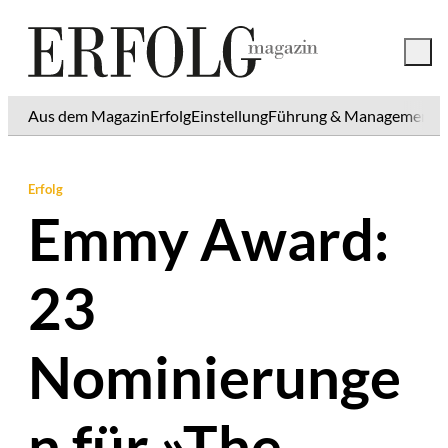
Aus dem Magazin
Erfolg
Einstellung
Führung & Management
K
Erfolg
Emmy Award:
23
Nominierunge
n für »The