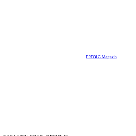
©
Marc Conzelmann
Ralf Schumacher:
Von der Rennstrecke
ins Business
Von
ERFOLG Magazin
22.07.2026
17 Min.