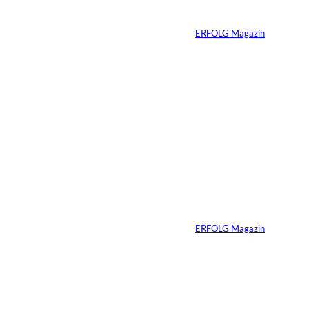
Millionen Dollar
Von
ERFOLG Magazin
04.08.2026
5 Min.
IMAGO / Dirk
©
Jacobs
Vom Dorfacker zur
Weltmarke
Von
ERFOLG Magazin
29.07.2026
6 Min.