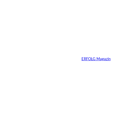
1 Min.
Dossier: Die Lösung
für den
Fachkräftemangel
Von
ERFOLG Magazin
08.05.2026
2 Min.
Dossier: Amazon als
Wachstumssystem