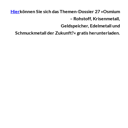
Hier
können Sie sich das Themen-Dossier 27
»Osmium
– Rohstoff, Krisenmetall,
Geldspeicher, Edelmetall und
Schmuckmetall der Zukunft?« gratis herunterladen.
Das könnte
Sie auch
©
Rainer Häckl
interessiere
Dossier: