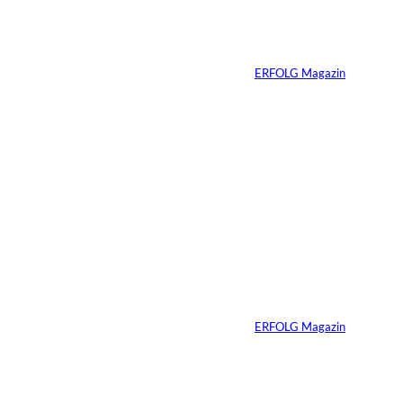
Ein Mikrofon, 82
Millionen Dollar
Von
ERFOLG Magazin
04.08.2026
5 Min.
IMAGO / Dirk
©
Jacobs
Vom Dorfacker zur
Weltmarke
Von
ERFOLG Magazin
29.07.2026