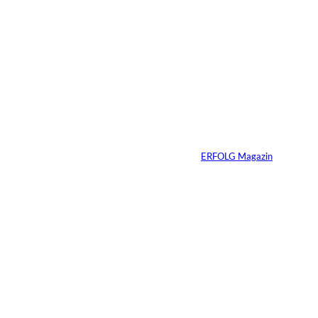
6 Min.
©
Marc Conzelmann
Ralf Schumacher:
Von der Rennstrecke
ins Business
Von
ERFOLG Magazin
22.07.2026
17 Min.