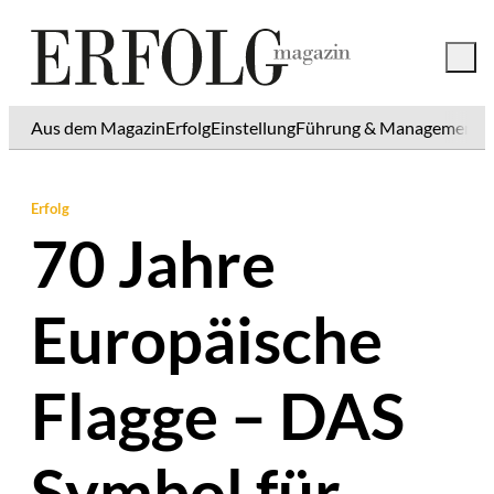
Aus dem Magazin
Erfolg
Einstellung
Führung & Management
K
Erfolg
70 Jahre
Europäische
Flagge – DAS
Symbol für