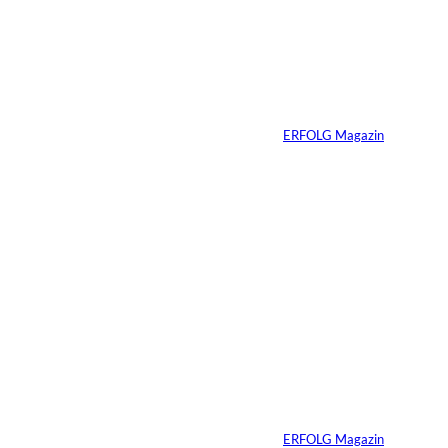
IMAGO / Dirk
©
Jacobs
Vom Dorfacker zur
Weltmarke
Von
ERFOLG Magazin
29.07.2026
6 Min.
©
Marc Conzelmann
Ralf Schumacher:
Von der Rennstrecke
ins Business
Von
ERFOLG Magazin