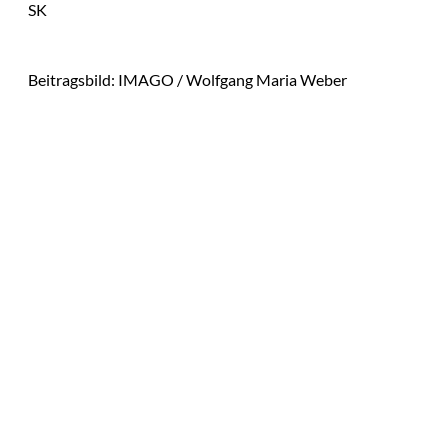
SK
Beitragsbild: IMAGO / Wolfgang Maria Weber
Das könnte
Sie auch
IMAGO / Image
©
Press Agency
interessiere
Ariana Grande zieht
eine Grenze: Erfolg
n:
braucht keine
ständige Sichtbarkeit