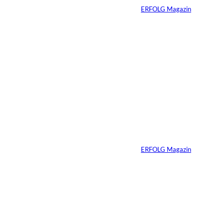
Von
ERFOLG Magazin
05.08.2026
5 Min.
IMAGO / Anadolu
©
Agency
Ein Mikrofon, 82
Millionen Dollar
Von
ERFOLG Magazin
04.08.2026
5 Min.