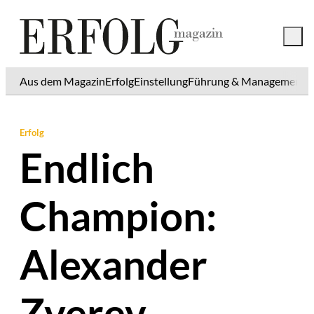
Aus dem Magazin
Erfolg
Einstellung
Führung & Management
K
Erfolg
Endlich
Champion:
Alexander
Zverev