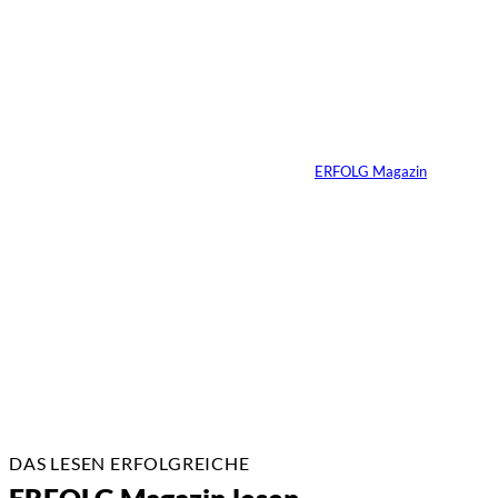
©
Marc Conzelmann
Ralf Schumacher:
Von der Rennstrecke
ins Business
Von
ERFOLG Magazin
22.07.2026
17 Min.
DAS LESEN ERFOLGREICHE