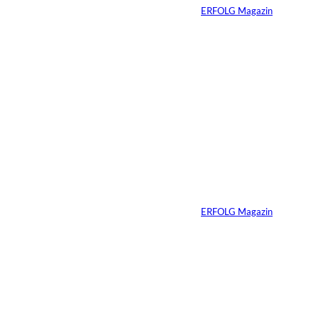
Von
ERFOLG Magazin
04.08.2026
5 Min.
IMAGO / Dirk
©
Jacobs
Vom Dorfacker zur
Weltmarke
Von
ERFOLG Magazin
29.07.2026
6 Min.