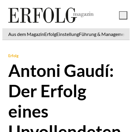
Aus dem Magazin
Erfolg
Einstellung
Führung & Management
K
Erfolg
Antoni Gaudí:
Der Erfolg
eines
Unvollendeten