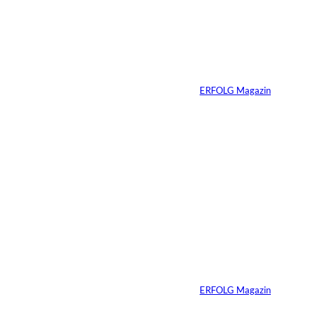
©
Agency
Ein Mikrofon, 82
Millionen Dollar
Von
ERFOLG Magazin
04.08.2026
5 Min.
IMAGO / Dirk
©
Jacobs
Vom Dorfacker zur
Weltmarke
Von
ERFOLG Magazin