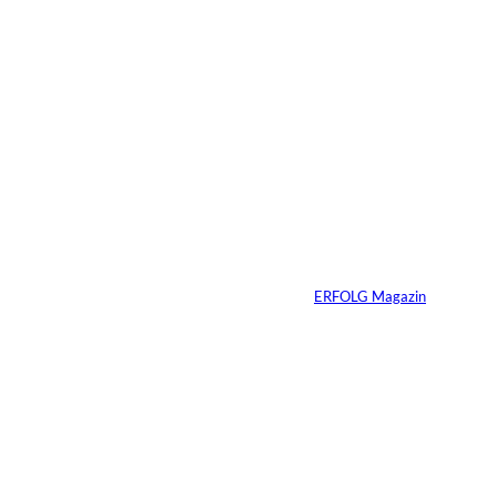
29.07.2026
6 Min.
©
Marc Conzelmann
Ralf Schumacher:
Von der Rennstrecke
ins Business
Von
ERFOLG Magazin
22.07.2026
17 Min.