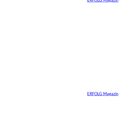
29.07.2026
6 Min.
©
Marc Conzelmann
Ralf Schumacher:
Von der Rennstrecke
ins Business
Von
ERFOLG Magazin
22.07.2026
17 Min.