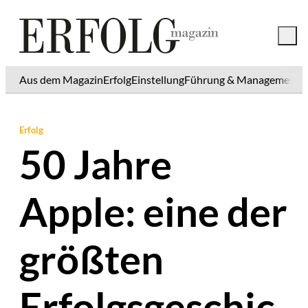
Aus dem Magazin
Erfolg
Einstellung
Führung & Management
K
Erfolg
50 Jahre
Apple: eine der
größten
Erfolgsgeschic