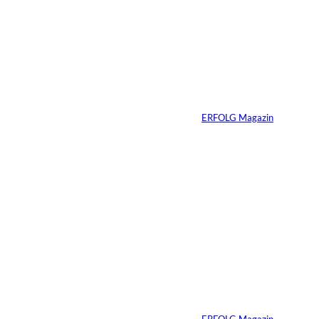
IMAGO / Anadolu
©
Agency
Ein Mikrofon, 82
Millionen Dollar
Von
ERFOLG Magazin
04.08.2026
5 Min.
IMAGO / Dirk
©
Jacobs
Vom Dorfacker zur
Weltmarke
Von
ERFOLG Magazin